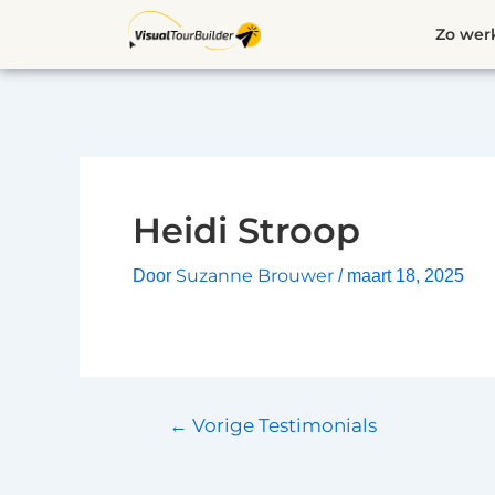
Ga
Bericht
Zo wer
naar
navigatie
de
inhoud
Heidi Stroop
Suzanne Brouwer
Door
/
maart 18, 2025
←
Vorige Testimonials