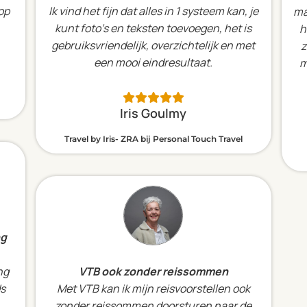
 op
Ik vind het fijn dat alles in 1 systeem kan, je
ma
kunt foto’s en teksten toevoegen, het is
h
gebruiksvriendelijk, overzichtelijk en met
z
een mooi eindresultaat.
m
Iris Goulmy
Travel by Iris- ZRA bij Personal Touch Travel
ng
ng
VTB ook zonder reissommen
ds
Met VTB kan ik mijn reisvoorstellen ook
zonder reissommen doorsturen naar de