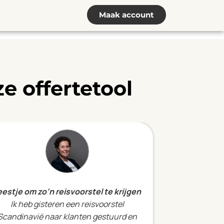
Maak account
e offertetool
eestje om zo’n reisvoorstel te krijgen
Ik heb gisteren een reisvoorstel
Scandinavië naar klanten gestuurd en