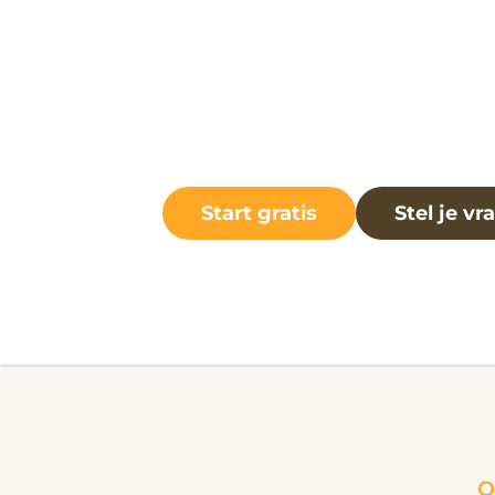
Start gratis
Stel je vr
O