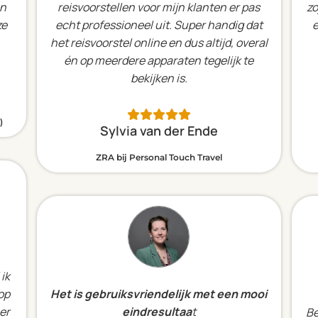
en
reisvoorstellen voor mijn klanten er pas
zo
ze
echt professioneel uit. Super handig dat
e
het reisvoorstel online en dus altijd, overal
én op meerdere apparaten tegelijk te
bekijken is.
)
Sylvia van der Ende
ZRA bij Personal Touch Travel
 ik
 op
Het is gebruiksvriendelijk met een mooi
er
eindresultaa
t
Be