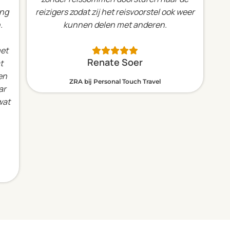
ing
reizigers zodat zij
het reisvoorstel ook weer
.
kunnen delen met anderen.
met
Renate Soer
t
en
ZRA bij Personal Touch Travel
ar
wat