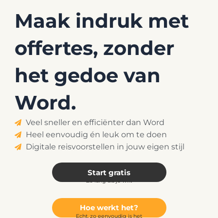
Ga
Maak indruk met
naar
de
offertes, zonder
inhoud
het gedoe van
Word.
Veel sneller en efficiënter dan Word
Heel eenvoudig én leuk om te doen
Digitale reisvoorstellen in jouw eigen stijl
Start gratis
Zo lang als je wilt
Hoe werkt het?
Echt, zo eenvoudig is het