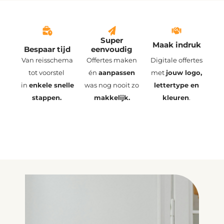
Super
Maak indruk
Bespaar tijd
eenvoudig
Van reisschema
Offertes maken
Digitale offertes
tot voorstel
én
aanpassen
met
jouw logo,
in
enkele snelle
was nog nooit zo
lettertype
en
stappen.
makkelijk.
kleuren
.